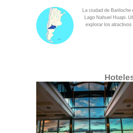
La ciudad de Bariloche e
Senderos entre bosques, montañas y 
Lago Nahuel Huapi. Ubi
inolvidables. Conectate con la natura
explorar los atractivo
Hotele