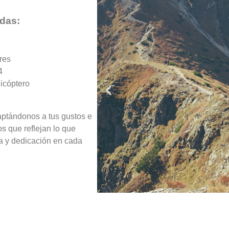
das:
res
4
icóptero
aptándonos a tus gustos e
s que reflejan lo que
a y dedicación en cada
K