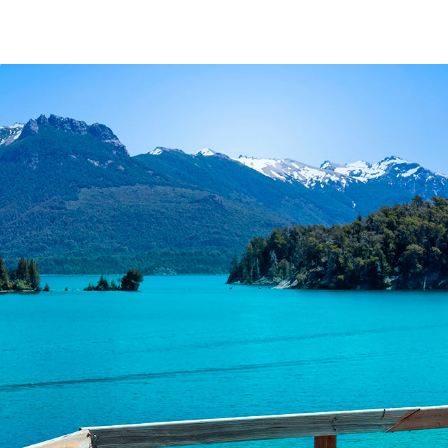
po
Destinos
MICE
Bodas
Profesiona